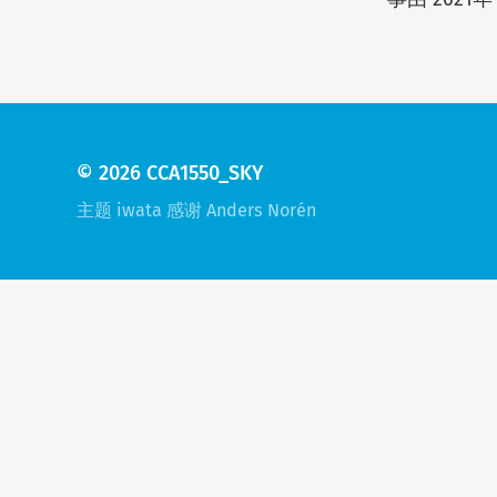
© 2026
CCA1550_SKY
主题 iwata
感谢 Anders Norén